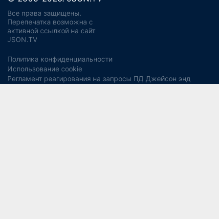
Все права защищены.
Перепечатка возможна с
активной ссылкой на сайт
JSON.TV
Политика конфиденциальности
Использование cookie
Регламент реагирования на запросы ПД Джейсон энд
Партнерс
Политика хранения и уничтожения ПД
Согласие на обработку ПДн
Заявление об отзыве согласия
Согласие на рекламную рассылку
Свидетельство СМИ ЭЛ № ФС77-56975
13+
от 14 февраля 2014 года (Роскомнадзор).
Учредитель:
ООО "Джейсон энд Партнерс Консалтинг".
Главный редактор:
Водянова Светлана Александровна