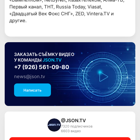
Первый канал, ТНТ, Russia Today, Viasat,
«Двадцатый Век Фокс СНГ», ZED, Vintera.TV и
другие.
ЗАКАЗАТЬ СЪЁМКУ ВИДЕО
У КОМАНДЫ
JSON.TV
+7 (926) 561-09-80
news@json.tv
Написать
@JSON.TV
7320 подписчиков
6603 видео