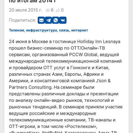
по итогам 2014 г
20 июля 2015 г.
6
0
Поделиться:
Телеком, инфраструктура, связь, интернет
24 июня в Москве в гостинице Holliday Inn Lesnaya
прошел бизнес-семинар по OTT/Онлайн-ТВ
сервисам, организованный PCCW Global, ведущей
международной телекоммуникационной компаний
и провайдером OTT услуг в Гонконге и Китае,
различных странах Азии, Европы, Африки и
Америки, и консалтинговой компанией J’son &
Partners Consulting. На семинаре были
представлены различные доклады и презентации
по анализу онлайн-видео рынков, технологий и
рыночных тенденций. В семинаре приняли участие
ведущие российские и международные
телекоммуникационные компании, ТВ-каналы и
OTT-игроки, в том числе «Ростелеком»,
«ВымпелКом», NetByNet, Казахтелеком, Алма-ТВ,