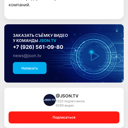
компаний.
ЗАКАЗАТЬ СЪЁМКУ ВИДЕО
У КОМАНДЫ
JSON.TV
+7 (926) 561-09-80
news@json.tv
Написать
@JSON.TV
7320 подписчиков
6599 видео
Подписаться