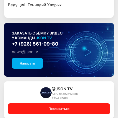
Ведущий: Геннадий Хворых
ЗАКАЗАТЬ СЪЁМКУ ВИДЕО
У КОМАНДЫ
JSON.TV
+7 (926) 561-09-80
news@json.tv
Написать
@JSON.TV
7310 подписчиков
6603 видео
Подписаться