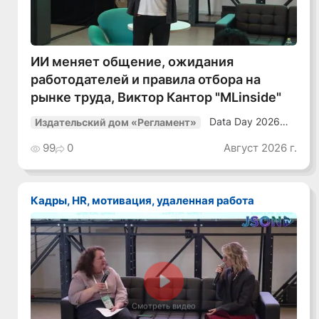
ИИ меняет общение, ожидания
работодателей и правила отбора на
рынке труда, Виктор Кантор "MLinside"
Data Day 2026
Издательский дом «Регламент»
«ИИ + Данные.
Как сохранять
99
0
Август 2026 г.
уверенный курс
в динамичной
среде»
Кадры, HR, мотивация, удаленная работа
Смотреть видео