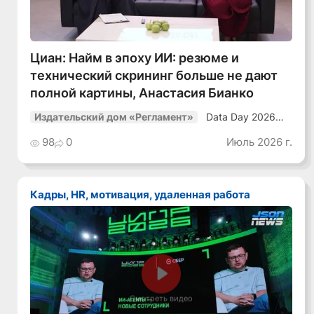
Циан: Найм в эпоху ИИ: резюме и
технический скрининг больше не дают
полной картины, Анастасия Бианко
Data Day 2026
Издательский дом «Регламент»
«ИИ + Данные.
Как сохранять
98
0
Июль 2026 г.
уверенный курс
в динамичной
среде»
Кадры, HR, мотивация, удаленная работа
Смотреть видео