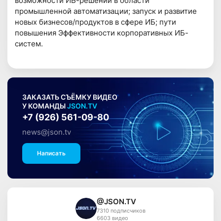
возможности ИБ-решений в области
промышленной автоматизации; запуск и развитие
новых бизнесов/продуктов в сфере ИБ; пути
повышения Эффективности корпоративных ИБ-
систем.
ЗАКАЗАТЬ СЪЁМКУ ВИДЕО
У КОМАНДЫ
JSON.TV
+7 (926) 561-09-80
news@json.tv
Написать
@JSON.TV
7310 подписчиков
6603 видео