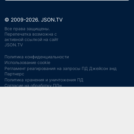
© 2009-2026. JSON.TV
Все права защищены.
Перепечатка возможна с
активной ссылкой на сайт
JSON.TV
Политика конфиденциальности
Использование cookie
Регламент реагирования на запросы ПД Джейсон энд
Партнерс
Политика хранения и уничтожения ПД
Согласие на обработку ПДн
Заявление об отзыве согласия
Согласие на рекламную рассылку
Свидетельство СМИ ЭЛ № ФС77-56975
13+
от 14 февраля 2014 года (Роскомнадзор).