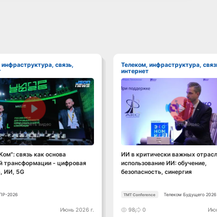
Телеком, инфраструктура, связь,
т
интернет
Смотреть видео
Смотреть видео
ом": связь как основа
ИИ в критически важных отрасл
й трансформации - цифровая
использование ИИ: обучение,
, ИИ, 5G
безопасность, синергия
ПР-2026
Телеком Будущего 2026
TMT Conference
0
Июнь 2026 г.
98
0
Июн