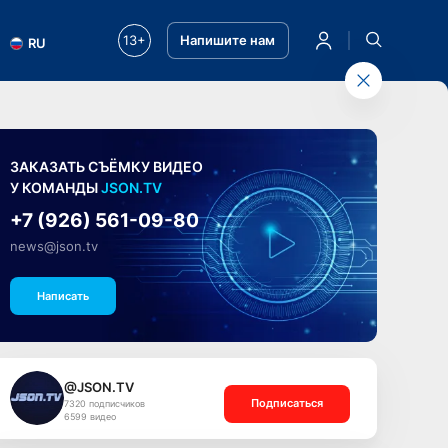
13+
Напишите нам
RU
ЗАКАЗАТЬ СЪЁМКУ ВИДЕО
У КОМАНДЫ
JSON.TV
+7 (926) 561-09-80
news@json.tv
Написать
@JSON.TV
Подписаться
7320 подписчиков
6599 видео