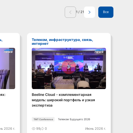
1
/
21
Все
Телеком, инфраструктура, связь,
Телеком, инфраструктура, связь,
интернет
инте
Смотреть видео
ях:
Beeline Cloud - комплементарная
От 5G
модель: широкий портфель и узкая
энерг
экспертиза
огран
Телеком Будущего 2026
TMT Conference
TMT Co
ь 2026 г.
99
0
Июнь 2026 г.
105