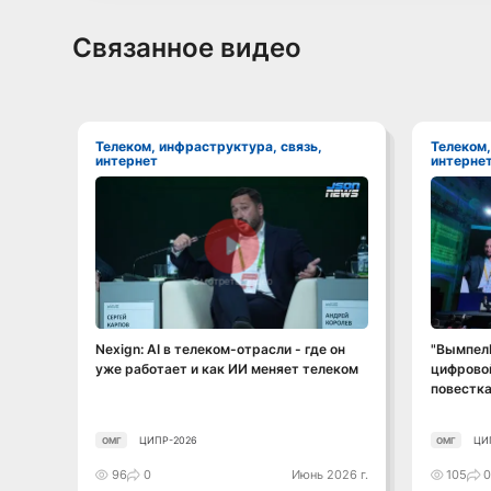
Связанное видео
Телеком, инфраструктура, связь,
Телеком, инфраструктура, связь,
интернет
интерне
Смотреть видео
Nexign: AI в телеком-отрасли - где он
"ВымпелК
уже работает и как ИИ меняет телеком
цифрово
повестка
ЦИПР-2026
ЦИ
ОМГ
ОМГ
96
0
Июнь 2026 г.
105