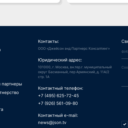
Контакты:
Св
ООО «Джейсон энд Партнерс Консалтинг»
я, Интернет
а
й город
аудиоконтент, книги
Юридический адрес:
ия, LegalTech
спорт, реклама
 и мотивация
 спутниковая
101000, г. Москва, вн.тер.г. муниципальный
аботка,
гация
округ Басманный, пер Армянский, д. 11А/2
стр. 1А
информационные
пилотные
ГОВЫЕ
зование, EdTech
 ПО
 аппараты, БАС
и партнеры
АНИЯ
беспилотные
Контактный телефон:
едицина,
я, Интернет
РАСЛИ
тнерство
вание
й город
+7 (495) 625-72-45
РЖКА
сть, АСУ ТП, IoT
ые данные,
технологии, 3D
+7 (926) 561-09-80
окчейн
, маркетплейсы
та
 Индустрия 4.0,
ТИЦИИ
технологии, 3D
ь, ИБ, КИИ
Контактный e-mail:
Г. СТРАТЕГИЯ
спорт
ещение,
и, AI hardware,
news@json.tv
О-ТЕХНИЧЕСКИЙ
ый интеллект,
ка, МСП