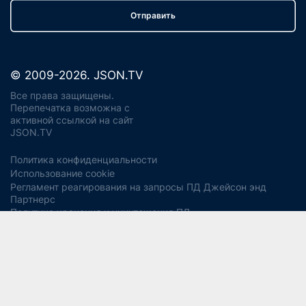
Отправить
© 2009-2026. JSON.TV
Все права защищены.
Перепечатка возможна с
активной ссылкой на сайт
JSON.TV
Политика конфиденциальности
Использование cookie
Регламент реагирования на запросы ПД Джейсон энд
Партнерс
Политика хранения и уничтожения ПД
Согласие на обработку ПДн
Заявление об отзыве согласия
Согласие на рекламную рассылку
Свидетельство СМИ ЭЛ № ФС77-56975