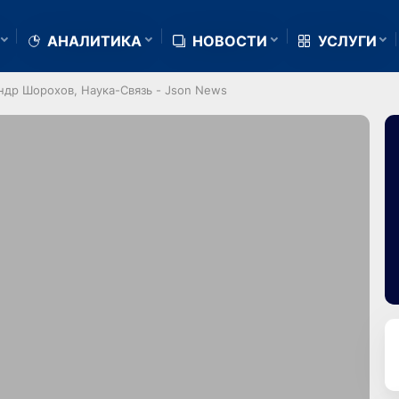
АНАЛИТИКА
НОВОСТИ
УСЛУГИ
ндр Шорохов, Наука-Связь - Json News