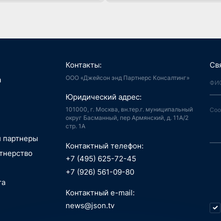
Контакты:
Св
ООО «Джейсон энд Партнерс Консалтинг»
я, Интернет
а
й город
аудиоконтент, книги
Юридический адрес:
ия, LegalTech
спорт, реклама
 и мотивация
 спутниковая
101000, г. Москва, вн.тер.г. муниципальный
аботка,
гация
округ Басманный, пер Армянский, д. 11А/2
стр. 1А
информационные
пилотные
зование, EdTech
 ПО
 аппараты, БАС
и партнеры
беспилотные
Контактный телефон:
едицина,
я, Интернет
тнерство
вание
й город
+7 (495) 625-72-45
сть, АСУ ТП, IoT
ые данные,
технологии, 3D
+7 (926) 561-09-80
окчейн
, маркетплейсы
та
 Индустрия 4.0,
технологии, 3D
ь, ИБ, КИИ
Контактный e-mail:
спорт
ещение,
и, AI hardware,
news@json.tv
ый интеллект,
ка, МСП
окчейн