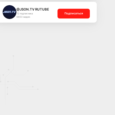
@JSON.TV RUTUBE
Подписаться
72 подписчика
6603 видео