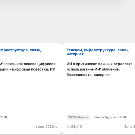
Телеком, инфраструктура, связь,
интернет
": связь как основа цифровой
ИИ в критически важных отраслях:
Смотреть видео
Смотреть видео
ции - цифровая повестка, ИИ,
использование ИИ: обучение,
безопасность, синергия
2026
Телеком Будущего 2026
TMT Conference
Июнь 2026 г.
98
0
Июнь 2