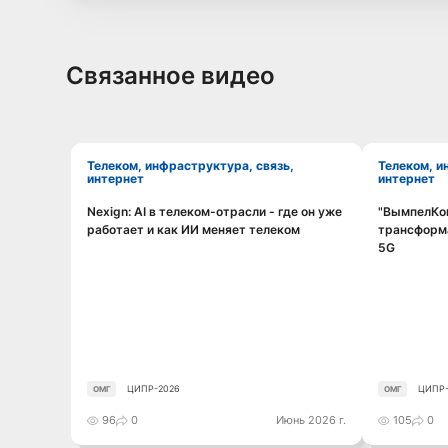
Связанное видео
Телеком, инфраструктура, связь,
Телеком, инфраструктура, связь,
интернет
интернет
Nexign: AI в телеком-отрасли - где он уже
"ВымпелКом
Смотреть видео
работает и как ИИ меняет телеком
трансформа
5G
ЦИПР-2026
ЦИПР-
ОМГ
ОМГ
96
0
Июнь 2026 г.
105
0