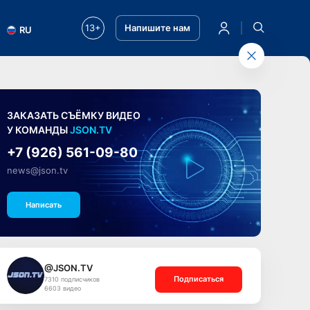
13+
Напишите нам
RU
ЗАКАЗАТЬ СЪЁМКУ ВИДЕО
У КОМАНДЫ
JSON.TV
+7 (926) 561-09-80
news@json.tv
Написать
@JSON.TV
Подписаться
7310 подписчиков
6603 видео