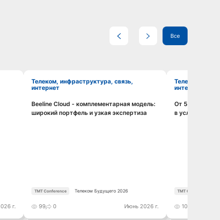
Все
Телеком, инфраструктура, связь,
Телеком, инфраструктура, связь,
интернет
интернет
Beeline Cloud - комплементарная модель:
От 5G к 6G: и
Смотреть видео
широкий портфель и узкая экспертиза
в условиях но
Телеком Будущего 2026
TMT Conference
TMT Conference
026 г.
99
0
Июнь 2026 г.
105
0