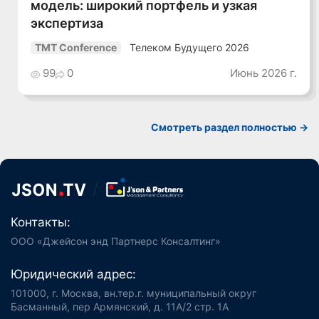
модель: широкий портфель и узкая
экспертиза
Телеком Будущего 2026
TMT Conference
99
0
Июнь 2026 г.
Смотреть раздел полностью ->
Контакты:
ООО «Джейсон энд Партнерс Консалтинг»
Юридический адрес:
101000, г. Москва, вн.тер.г. муниципальный округ
Басманный, пер Армянский, д. 11А/2 стр. 1А