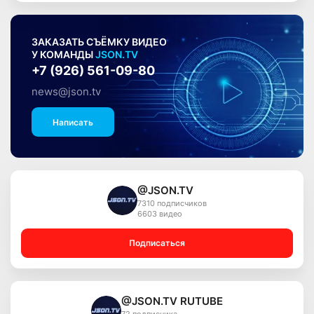
ЗАКАЗАТЬ СЪЁМКУ ВИДЕО
У КОМАНДЫ
JSON.TV
+7 (926) 561-09-80
news@json.tv
Написать
@JSON.TV
7310 подписчиков
6603 видео
Подписаться
@JSON.TV RUTUBE