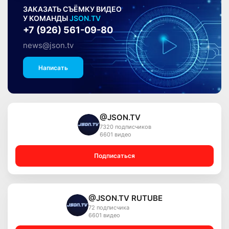
ЗАКАЗАТЬ СЪЁМКУ ВИДЕО
У КОМАНДЫ
JSON.TV
+7 (926) 561-09-80
news@json.tv
Написать
@JSON.TV
7320 подписчиков
6601 видео
Подписаться
@JSON.TV RUTUBE
72 подписчика
6601 видео