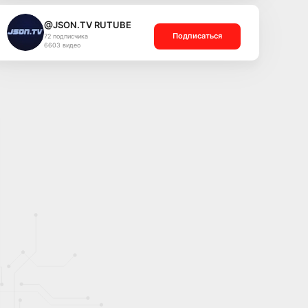
@JSON.TV RUTUBE
Подписаться
72 подписчика
6603 видео