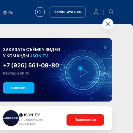
13+
Напишите нам
RU
ЗАКАЗАТЬ СЪЁМКУ ВИДЕО
У КОМАНДЫ
JSON.TV
+7 (926) 561-09-80
news@json.tv
Написать
@JSON.TV
Подписаться
7310 подписчиков
6603 видео