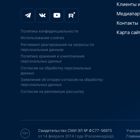
МАРКЕТИН
Онлайн-обра
технологии,
летательные
Клиенты 
ИССЛЕДОВ
Транспорт, 
Цифровая м
Цифровизаци
РЫНКИ. ОТ
автомобили
Медиапар
медоборудо
вещей, Умны
PR-ПОДДЕ
Промышленно
Промышленн
Аддитивные 
Контакты
BigData, бл
JSON.TV
Экосистемы
печать
Политика конфиденциальности
Карта сай
IoT, АСУ ТП,
IPO, ИНВЕС
Аддитивные 
Безопасност
Использование cookies
платформы
печать
КОНСАЛТИН
Игры, кибер
Регламент реагирования на запросы по
Импортозам
ИИ-ускорител
ФИНАНСОВ
Искусственн
персональным данным
господдерж
ИИ
АУДИТ
BigData, бл
Политика хранения и уничтожения
Экономика, 
Телекоммун
Информацио
персональных данных
инновации,
оборудовани
ПО
Согласие на обработку персональных
Финтех, инв
Дроны, бес
Образование
данных
финансы, пл
летательные
образование
Заявление об отзыве согласия на обработку
Интернет-ма
ЭКБ, ЦПУ, с
Серверы СХ
персональных данных
ретейл, эко
FPGA
Согласие на рекламную рассылку
Спутниковая
Телевидение
Серверы, СХ
навигация
кинотеатры, 
Безопасност
Телевидение
Кадры, HR, 
Спутниковая
кинотеатры, 
удаленная р
Энергетика,
Телеком, ин
Кибербезопа
умный горо
связь, интер
Транспорт, 
"Технет" НТ
Транспорт, 
автомобили
Свидетельство СМИ ЭЛ № ФС77-56975
Учреди
автомобили
13+
Образование
от 14 февраля 2014 года (Роскомнадзор).
Главны
Оборудовани