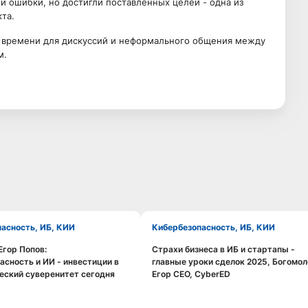
 ошибки, но достигли поставленных целей - одна из
та.
времени для дискуссий и неформального общения между
м.
пасность, ИБ, КИИ
Кибербезопасность, ИБ, КИИ
 Егор Попов:
Страхи бизнеса в ИБ и стартапы -
Смотреть видео
Смотреть видео
асность и ИИ - инвестиции в
главные уроки сделок 2025, Богомол
еский суверенитет сегодня
Егор CEO, CyberED