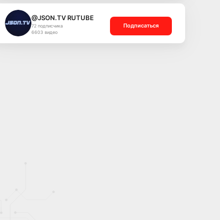
@JSON.TV RUTUBE
Подписаться
72 подписчика
6603 видео