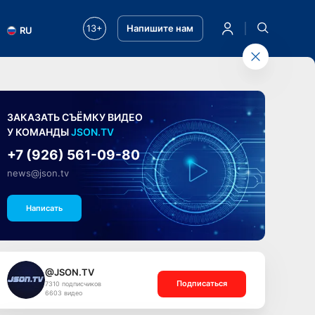
13+
Напишите нам
RU
ЗАКАЗАТЬ СЪЁМКУ ВИДЕО
У КОМАНДЫ
JSON.TV
+7 (926) 561-09-80
news@json.tv
Написать
@JSON.TV
Подписаться
7310 подписчиков
6603 видео