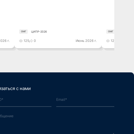
ЦИПР-2026
ЦИПР-2026
ОМГ
ОМГ
026 г.
125
0
Июнь 2026 г.
121
0
язаться с нами