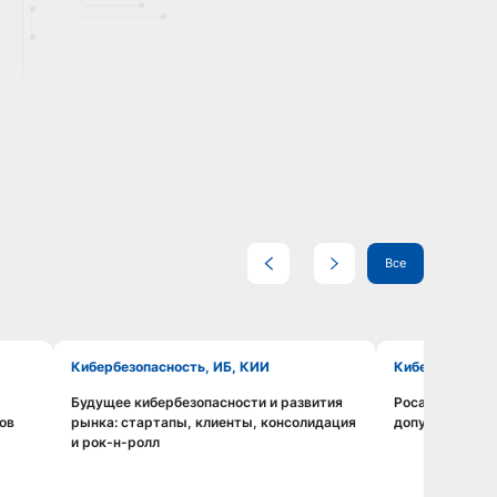
Все
Кибербезопасность, ИБ, КИИ
Кибербезопас
Будущее кибербезопасности и развития
Росатом: цена 
Смотреть видео
ов
рынка: стартапы, клиенты, консолидация
допуск к крит
и рок-н-ролл