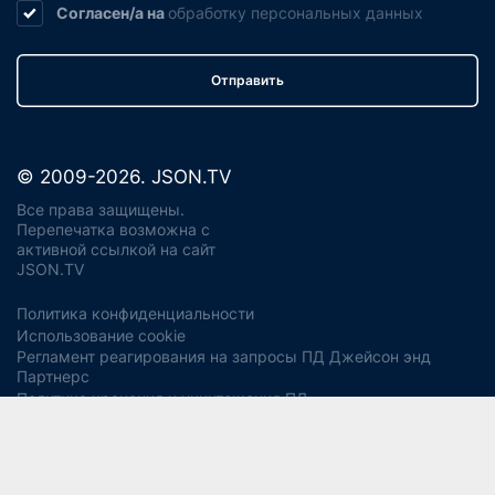
Согласен/а на
обработку
персональных данных
Отправить
© 2009-2026. JSON.TV
Все права защищены.
Перепечатка возможна с
активной ссылкой на сайт
JSON.TV
Политика конфиденциальности
Использование cookie
Регламент реагирования на запросы ПД Джейсон энд
Партнерс
Политика хранения и уничтожения ПД
Согласие на обработку ПДн
Заявление об отзыве согласия
Согласие на рекламную рассылку