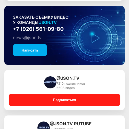
ЗАКАЗАТЬ СЪЁМКУ ВИДЕО
У КОМАНДЫ
JSON.TV
+7 (926) 561-09-80
news@json.tv
Написать
@JSON.TV
7310 подписчиков
6603 видео
Подписаться
@JSON.TV RUTUBE