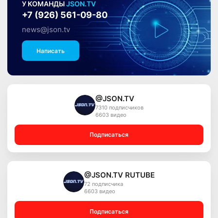
У КОМАНДЫ
JSON.TV
+7 (926) 561-09-80
news@json.tv
Написать
@JSON.TV
7310 подписчиков
6603 видео
Подписаться
@JSON.TV RUTUBE
72 подписчика
6603 видео
Подписаться