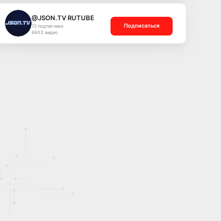
@JSON.TV RUTUBE
Подписаться
72 подписчика
6603 видео