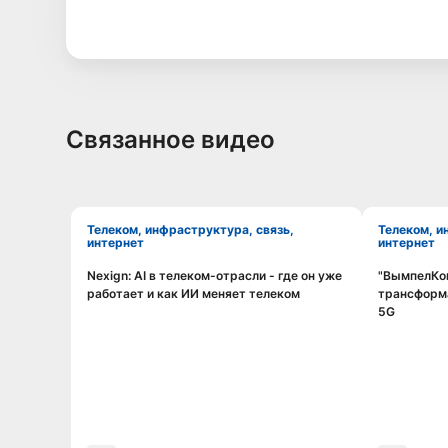
Связанное видео
Телеком, инфраструктура, связь,
Телеком, инфраструктура, связь,
интернет
интернет
Nexign: AI в телеком-отрасли - где он уже
"ВымпелКом
Смотреть видео
работает и как ИИ меняет телеком
трансформа
5G