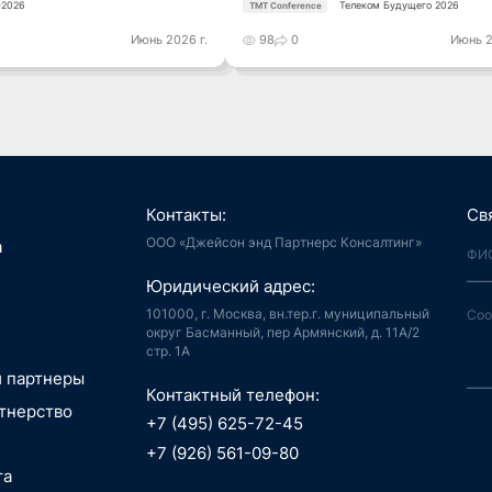
2026
Телеком Будущего 2026
TMT Conference
Июнь 2026 г.
98
0
Июнь 2
Контакты:
Св
ООО «Джейсон энд Партнерс Консалтинг»
я, Интернет
а
й город
аудиоконтент, книги
Юридический адрес:
ия, LegalTech
спорт, реклама
 и мотивация
 спутниковая
101000, г. Москва, вн.тер.г. муниципальный
аботка,
гация
округ Басманный, пер Армянский, д. 11А/2
стр. 1А
информационные
пилотные
зование, EdTech
 ПО
 аппараты, БАС
и партнеры
беспилотные
Контактный телефон:
едицина,
я, Интернет
тнерство
вание
й город
+7 (495) 625-72-45
сть, АСУ ТП, IoT
ые данные,
технологии, 3D
+7 (926) 561-09-80
окчейн
, маркетплейсы
та
 Индустрия 4.0,
технологии, 3D
ь, ИБ, КИИ