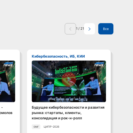
1
/
21
Все
Кибербезопасность, ИБ, КИИ
Кибе
Смотреть видео
 -
Будущее кибербезопасности и развития
Росат
гомолов
рынка: стартапы, клиенты,
допус
консолидация и рок-н-ролл
ЦИПР-2026
ОМГ
ОМГ