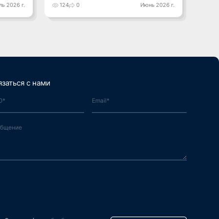
ь 2026 г.
124
0
Июнь 2026 г.
121
язаться с нами