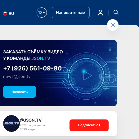
13+
Напишите нам
RU
ЗАКАЗАТЬ СЪЁМКУ ВИДЕО
У КОМАНДЫ
JSON.TV
+7 (926) 561-09-80
news@json.tv
Написать
@JSON.TV
Подписаться
7320 подписчиков
6599 видео