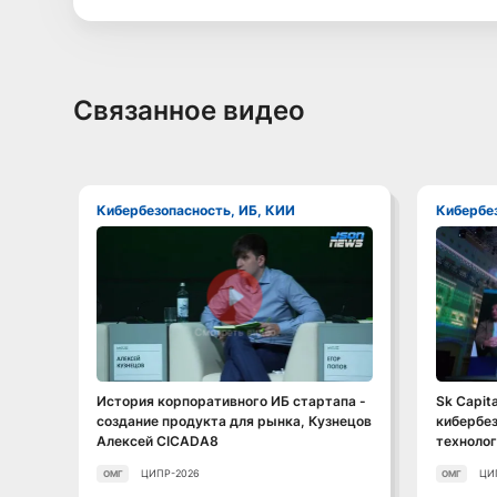
Связанное видео
Кибербезопасность, ИБ, КИИ
Кибербе
Смотреть видео
История корпоративного ИБ стартапа -
Sk Capita
создание продукта для рынка, Кузнецов
кибербез
Алексей CICADA8
технолог
ЦИПР-2026
ЦИ
ОМГ
ОМГ