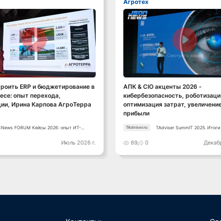
Агротех
Смотреть видео
Смотреть видео
роить ERP и бюджетирование в
АПК & CIO акценты 2026 -
есе: опыт перехода,
кибербезопасность, роботизаци
ии, Ирина Карпова АгроТерра
оптимизация затрат, увеличени
прибыли
CNews FORUM Кейсы 2026: опыт ИТ-
TAdviser SummIT 2025. Итоги
TAdviser.ru
лидеров
планы
0
Июль 2026 г.
89
0
Декабр