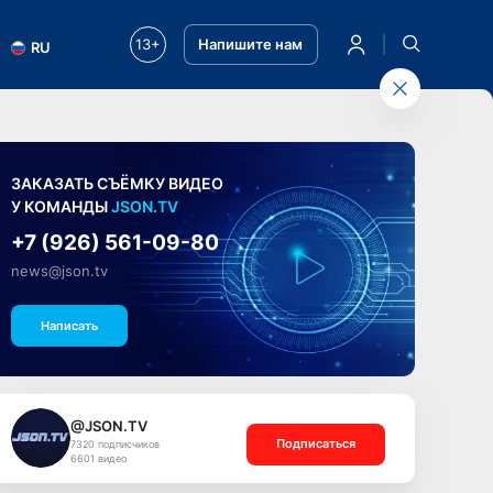
13+
Напишите нам
RU
ЗАКАЗАТЬ СЪЁМКУ ВИДЕО
У КОМАНДЫ
JSON.TV
+7 (926) 561-09-80
news@json.tv
Написать
@JSON.TV
Подписаться
7320 подписчиков
6601 видео