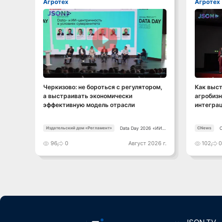
Агротех
Агротех
Смотреть видео
Черкизово: не бороться с регулятором,
Как выст
а выстраивать экономически
агробизн
эффективную модель отрасли
интеграц
Data Day 2026 «ИИ +
Издательский дом «Регламент»
CNews
Данные. Как
сохранять
96
0
Август 2026 г.
102
уверенный курс в
динамичной среде»