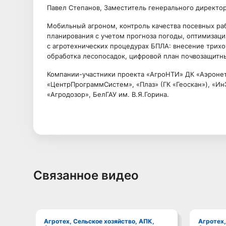
Павел Степанов, Заместитель генерального директо
Мобильный агроном, контроль качества посевных ра
планирования с учетом прогноза погоды, оптимизаци
с агротехнических процедурах БПЛА: внесение трих
обработка лесопосадок, цифровой план почвозащитн
Компании-участники проекта «АгроНТИ» ДК «Аэронет»
«ЦентрПрограммСистем», «Плаз» (ГК «Геоскан»), «Ин
«Агродозор», БелГАУ им. В.Я.Горина.
Связанное видео
Агротех, Сельское хозяйство, АПК,
Агротех, Сельское хозяйство, АПК,