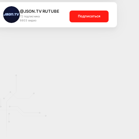
@JSON.TV RUTUBE
Подписаться
72 подписчика
6603 видео