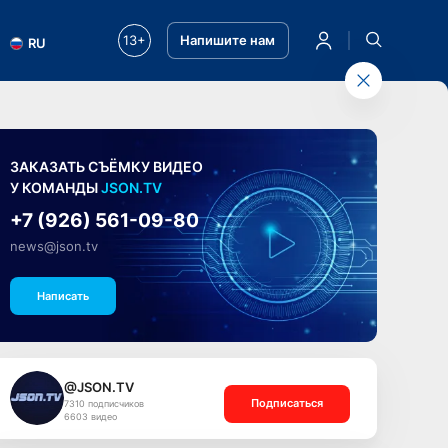
13+
Напишите нам
RU
ЗАКАЗАТЬ СЪЁМКУ ВИДЕО
У КОМАНДЫ
JSON.TV
+7 (926) 561-09-80
news@json.tv
Написать
@JSON.TV
Подписаться
7310 подписчиков
6603 видео