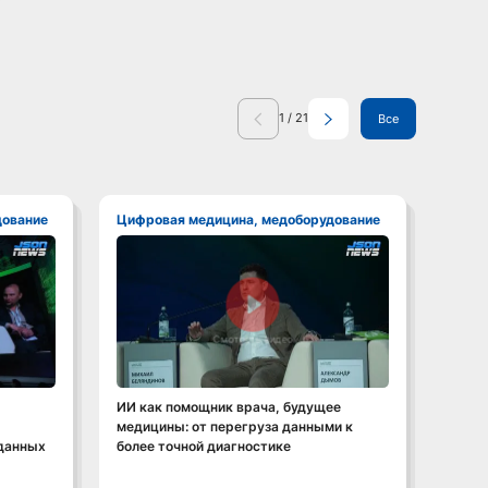
1
/
21
Все
дование
Цифровая медицина, медоборудование
Циф
Смотреть видео
ИИ как помощник врача, будущее
Neiry
медицины: от перегруза данными к
медиц
 данных
более точной диагностике
техно