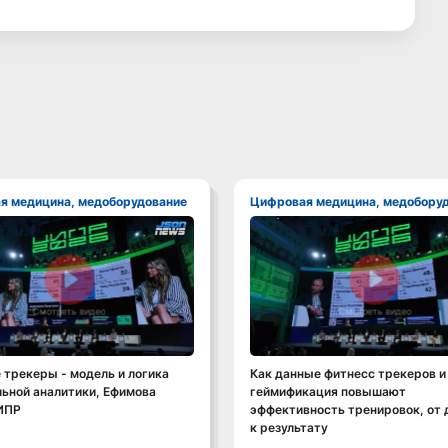
ая медицина, медоборудование
Цифровая медицина, медобору
Смотреть видео
Смотреть видео
трекеры - модель и логика
Как данные фитнесс трекеров и
ьной аналитики, Ефимова
геймификация повышают
ИПР
эффективность тренировок, от
к результату