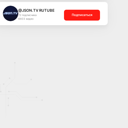
@JSON.TV RUTUBE
Подписаться
72 подписчика
6603 видео