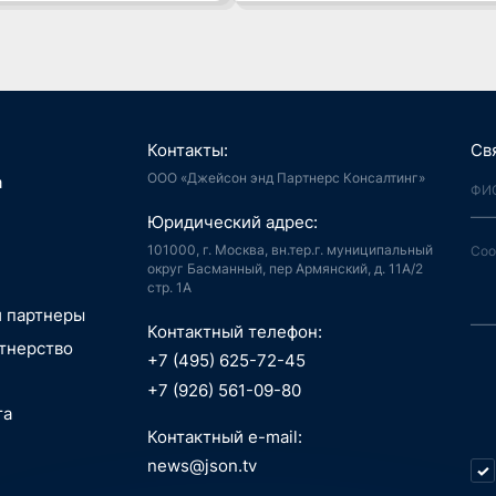
Контакты:
Св
ООО «Джейсон энд Партнерс Консалтинг»
я, Интернет
а
й город
аудиоконтент, книги
Юридический адрес:
ия, LegalTech
спорт, реклама
 и мотивация
 спутниковая
101000, г. Москва, вн.тер.г. муниципальный
аботка,
гация
округ Басманный, пер Армянский, д. 11А/2
стр. 1А
информационные
пилотные
зование, EdTech
 ПО
 аппараты, БАС
и партнеры
беспилотные
Контактный телефон:
едицина,
я, Интернет
тнерство
вание
й город
+7 (495) 625-72-45
сть, АСУ ТП, IoT
ые данные,
технологии, 3D
+7 (926) 561-09-80
окчейн
, маркетплейсы
та
 Индустрия 4.0,
технологии, 3D
ь, ИБ, КИИ
Контактный e-mail:
спорт
ещение,
и, AI hardware,
news@json.tv
ый интеллект,
ка, МСП
окчейн