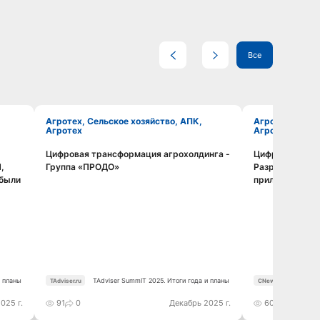
Все
Агротех, Сельское хозяйство, АПК,
Агротех, Сельское хозяйство, АПК,
Агротех
Агротех
Цифровая трансформация агрохолдинга -
Цифровизация 
Смотреть видео
,
Группа «ПРОДО»
Разработка со
ибыли
приложения
и планы
TAdviser SummIT 2025. Итоги года и планы
CNews Fo
TAdviser.ru
CNews
технолог
025 г.
91
0
Декабрь 2025 г.
60
10