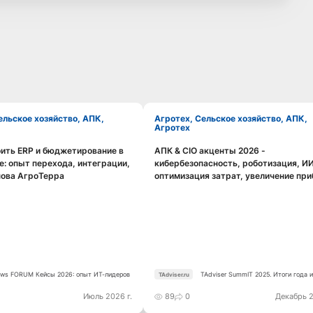
Агротех, Сельское хозяйство, АПК,
Агротех
ить ERP и бюджетирование в
АПК & CIO акценты 2026 -
Смотреть видео
Смотреть видео
е: опыт перехода, интеграции,
кибербезопасность, роботизация, ИИ
пова АгроТерра
оптимизация затрат, увеличение пр
ws FORUM Кейсы 2026: опыт ИТ-лидеров
TAdviser SummIT 2025. Итоги года 
TAdviser.ru
Июль 2026 г.
89
0
Декабрь 2