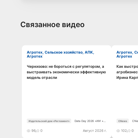
Связанное видео
Агротех, Сельское хозяйство, АПК,
Агротех, Сельское хозяйство, АПК,
Агротех
Агротех
Черкизово: не бороться с регулятором, а
Как выстро
Смотреть видео
выстраивать экономически эффективную
агробизнес
модель отрасли
Ирина Кар
Data Day 2026 «ИИ +
CNe
Издательский дом «Регламент»
CNews
Данные. Как сохранять
уверенный курс в
96
0
Август 2026 г.
102
0
динамичной среде»