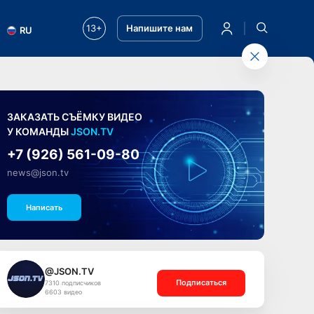
13+
Напишите нам
RU
ЗАКАЗАТЬ СЪЁМКУ ВИДЕО
У КОМАНДЫ
JSON.TV
+7 (926) 561-09-80
news@json.tv
Написать
@JSON.TV
Подписаться
7310 подписчиков
6603 видео