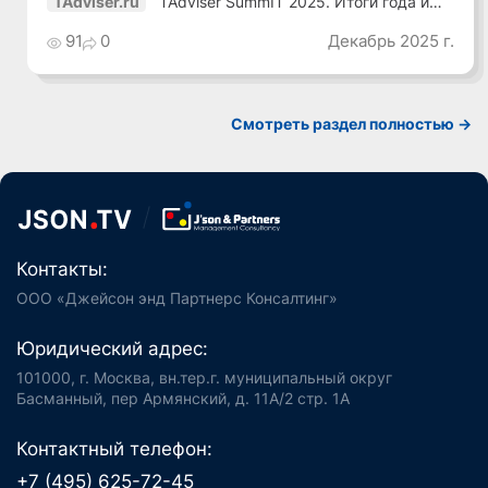
TAdviser SummIT 2025. Итоги года и
TAdviser.ru
планы
91
0
Декабрь 2025 г.
Смотреть раздел полностью ->
Контакты:
ООО «Джейсон энд Партнерс Консалтинг»
Юридический адрес:
101000, г. Москва, вн.тер.г. муниципальный округ
Басманный, пер Армянский, д. 11А/2 стр. 1А
Контактный телефон:
+7 (495) 625-72-45