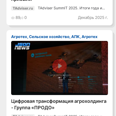
TAdviser SummIT 2025. Итоги года и
TAdviser.ru
планы
89
0
Декабрь 2025 г.
Агротех, Сельское хозяйство, АПК, Агротех
Смотреть видео
Цифровая трансформация агрохолдинга
- Группа «ПРОДО»