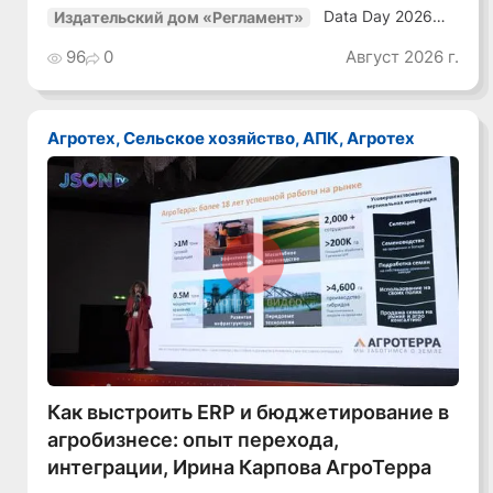
Data Day 2026
Издательский дом «Регламент»
«ИИ + Данные.
Как сохранять
96
0
Август 2026 г.
уверенный курс
в динамичной
среде»
Агротех, Сельское хозяйство, АПК, Агротех
Смотреть видео
Как выстроить ERP и бюджетирование в
агробизнесе: опыт перехода,
интеграции, Ирина Карпова АгроТерра