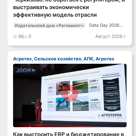
выстраивать экономически
эффективную модель отрасли
Data Day 2026
Издательский дом «Регламент»
«ИИ + Данные.
Как сохранять
96
0
Август 2026 г.
уверенный курс
в динамичной
среде»
Агротех, Сельское хозяйство, АПК, Агротех
Смотреть видео
Как выстроить ERP и бюджетирование в