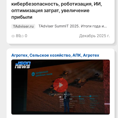
кибербезопасность, роботизация, ИИ,
оптимизация затрат, увеличение
прибыли
TAdviser SummIT 2025. Итоги года и
TAdviser.ru
планы
89
0
Декабрь 2025 г.
Агротех, Сельское хозяйство, АПК, Агротех
Смотреть видео