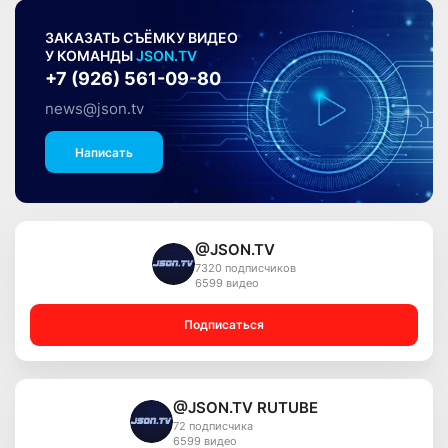
ЗАКАЗАТЬ СЪЁМКУ ВИДЕО
У КОМАНДЫ
JSON.TV
+7 (926) 561-09-80
news@json.tv
Написать
@JSON.TV
7320 подписчиков
6599 видео
Подписаться
@JSON.TV RUTUBE
72 подписчика
6599 видео