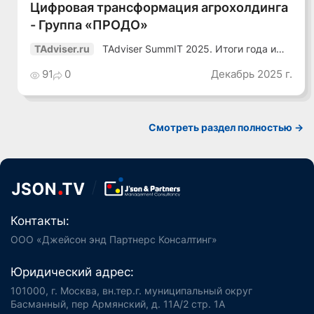
Цифровая трансформация агрохолдинга
- Группа «ПРОДО»
TAdviser SummIT 2025. Итоги года и
TAdviser.ru
планы
91
0
Декабрь 2025 г.
Смотреть раздел полностью ->
Контакты:
ООО «Джейсон энд Партнерс Консалтинг»
Юридический адрес:
101000, г. Москва, вн.тер.г. муниципальный округ
Басманный, пер Армянский, д. 11А/2 стр. 1А