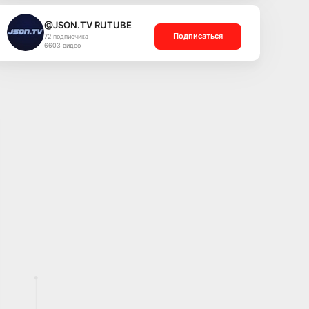
@JSON.TV RUTUBE
Подписаться
72 подписчика
6603 видео