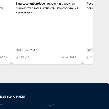
Будущее кибербезопасности и развития
Росатом: цена 
Смотреть видео
ов
рынка: стартапы, клиенты, консолидация
допуск к крит
и рок-н-ролл
ЦИПР-2026
ЦИПР-2026
ОМГ
ОМГ
026 г.
125
0
Июнь 2026 г.
121
0
язаться с нами