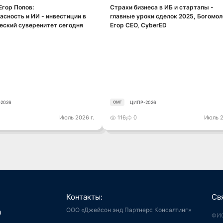
 Егор Попов:
Страхи бизнеса в ИБ и стартапы -
Смотреть видео
Смотреть видео
асность и ИИ - инвестиции в
главные уроки сделок 2025, Богомол
еский суверенитет сегодня
Егор CEO, CyberED
2026
ЦИПР-2026
ОМГ
Июль 2026 г.
116
0
Июль 2
Контакты:
Св
ООО «Джейсон энд Партнерс Консалтинг»
я, Интернет
а
й город