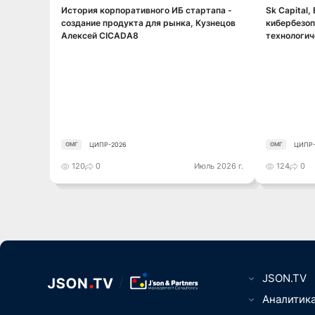
История корпоративного ИБ стартапа -
Sk Capital,
Смотреть видео
создание продукта для рынка, Кузнецов
кибербезоп
Алексей CICADA8
технологич
ЦИПР-2026
ЦИПР-
ОМГ
ОМГ
120
0
Июль 2026 г.
124
0
JSON.TV
Цифровизаци
Аналитик
вещей, Умны