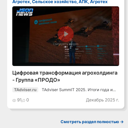
Агротех, Сельское хозяйство, АПК, Агротех
Смотреть видео
Цифровая трансформация агрохолдинга
- Группа «ПРОДО»
TAdviser SummIT 2025. Итоги года и
TAdviser.ru
планы
91
0
Декабрь 2025 г.
Смотреть раздел полностью ->