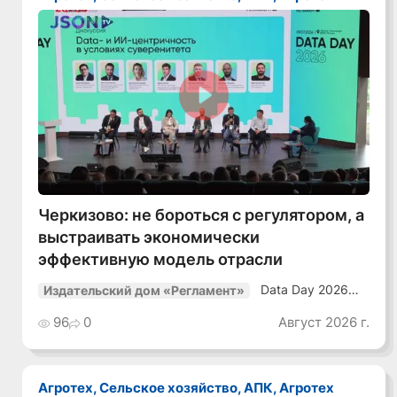
Смотреть видео
Черкизово: не бороться с регулятором, а
выстраивать экономически
эффективную модель отрасли
Data Day 2026
Издательский дом «Регламент»
«ИИ + Данные.
Как сохранять
96
0
Август 2026 г.
уверенный курс
в динамичной
среде»
Агротех, Сельское хозяйство, АПК, Агротех