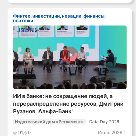
в динамичной
среде»
Финтех, инвестиции, новации, финансы,
платежи
Смотреть видео
ИИ в банке: не сокращение людей, а
перераспределение ресурсов, Дмитрий
Рузанов "Альфа-Банк"
Data Day 2026
Издательский дом «Регламент»
«ИИ + Данные.
Как сохранять
91
0
Июль 2026 г.
уверенный курс