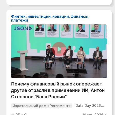
в динамичной
среде»
Финтех, инвестиции, новации, финансы,
платежи
Смотреть видео
Почему финансовый рынок опережает
другие отрасли в применении ИИ, Антон
Степанов "Банк России"
Data Day 2026
Издательский дом «Регламент»
«ИИ + Данные.
Как сохранять
95
0
Июль 2026 г.