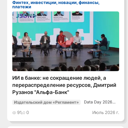
Финтех, инвестиции, новации, финансы,
платежи
Смотреть видео
ИИ в банке: не сокращение людей, а
перераспределение ресурсов, Дмитрий
Рузанов "Альфа-Банк"
Data Day 2026
Издательский дом «Регламент»
«ИИ + Данные.
Как сохранять
91
0
Июль 2026 г.
уверенный курс
в динамичной
среде»