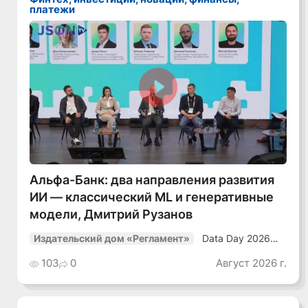
платежи
Смотреть видео
Альфа-Банк: два направления развития
ИИ — классический ML и генеративные
модели, Дмитрий Рузанов
Data Day 2026
Издательский дом «Регламент»
«ИИ + Данные.
Как сохранять
103
0
Август 2026 г.
уверенный курс
в динамичной
среде»