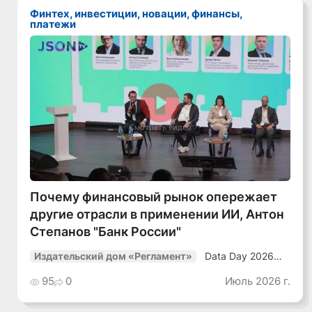
Финтех, инвестиции, новации, финансы,
платежи
Смотреть видео
Почему финансовый рынок опережает
другие отрасли в применении ИИ, Антон
Степанов "Банк России"
Data Day 2026
Издательский дом «Регламент»
«ИИ + Данные.
Как сохранять
95
0
Июль 2026 г.
уверенный курс
в динамичной
среде»