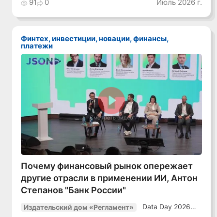
91
0
Июль 2026 г.
уверенный курс
в динамичной
среде»
Финтех, инвестиции, новации, финансы,
платежи
Смотреть видео
Почему финансовый рынок опережает
другие отрасли в применении ИИ, Антон
Степанов "Банк России"
Data Day 2026
Издательский дом «Регламент»
«ИИ + Данные.