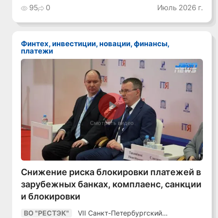
Как сохранять
95
0
Июль 2026 г.
уверенный курс
в динамичной
среде»
Финтех, инвестиции, новации, финансы,
платежи
Смотреть видео
Снижение риска блокировки платежей в
зарубежных банках, комплаенс, санкции
и блокировки
VII Санкт-Петербургский
ВО "РЕСТЭК"