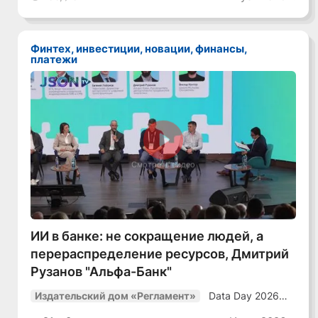
уверенный курс
в динамичной
среде»
Финтех, инвестиции, новации, финансы,
платежи
Смотреть видео
ИИ в банке: не сокращение людей, а
перераспределение ресурсов, Дмитрий
Рузанов "Альфа-Банк"
Data Day 2026
Издательский дом «Регламент»
«ИИ + Данные.
Как сохранять