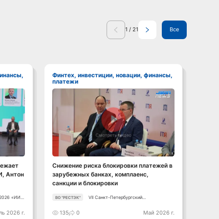
1
/
21
Все
Финтех, инвестиции, новации, финансы,
Финтех, инвестиции, новации, финансы,
платежи
плат
Смотреть видео
режает
Снижение риска блокировки платежей в
"Госз
И, Антон
зарубежных банках, комплаенс,
пром
санкции и блокировки
облас
 2026 «ИИ +
VII Санкт-Петербургский
ВО "РЕСТЭК"
VII 
Как
Промышленный Конгресс
ь
ь 2026 г.
135
0
Май 2026 г.
82
й курс в