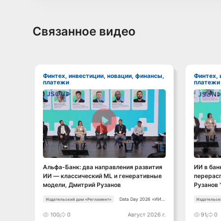
Связанное видео
Финтех, инвестиции, новации, финансы,
Финтех, инвестиции, новации, финансы,
платежи
платежи
Смотреть видео
Альфа-Банк: два направления развития
ИИ в бан
ИИ — классический ML и генеративные
перерас
модели, Дмитрий Рузанов
Рузанов 
Data Day 2026 «ИИ +
Издательский дом «Регламент»
Издательск
Данные. Как
сохранять
100
0
Август 2026 г.
91
0
уверенный курс в