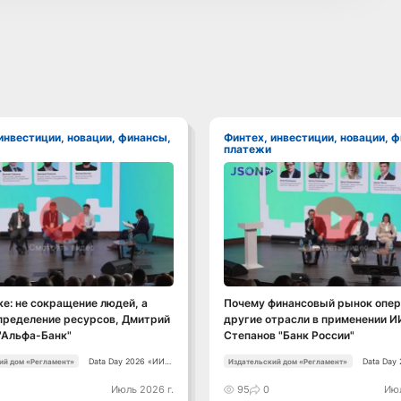
Финтех, инвестиции, новации, финансы,
платежи
Смотреть видео
Смотреть видео
ке: не сокращение людей, а
Почему финансовый рынок опе
пределение ресурсов, Дмитрий
другие отрасли в применении И
"Альфа-Банк"
Степанов "Банк России"
Data Day 2026 «ИИ +
Data Day
ий дом «Регламент»
Издательский дом «Регламент»
Данные. Как
Данные. 
сохранять
сохранят
Июль 2026 г.
95
0
Июл
уверенный курс в
уверенны