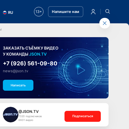
13+
Напишите нам
RU
ы
ЗАКАЗАТЬ СЪЁМКУ ВИДЕО
У КОМАНДЫ
JSON.TV
+7 (926) 561-09-80
news@json.tv
Написать
@JSON.TV
Подписаться
7320 подписчиков
6601 видео