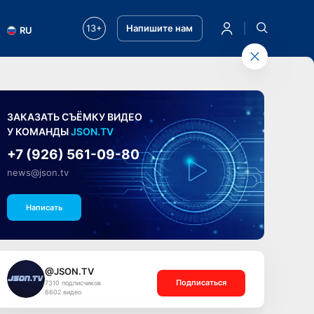
13+
Напишите нам
RU
ЗАКАЗАТЬ СЪЁМКУ ВИДЕО
У КОМАНДЫ
JSON.TV
+7 (926) 561-09-80
news@json.tv
Написать
@JSON.TV
Подписаться
7310 подписчиков
6602 видео