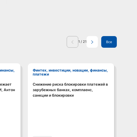
1
/
21
Все
Финтех, инвестиции, новации, финансы,
Финтех, инвестиции, новации, финансы,
платежи
плат
режает
Снижение риска блокировки платежей в
"Госз
Смотреть видео
И, Антон
зарубежных банках, комплаенс,
пром
санкции и блокировки
облас