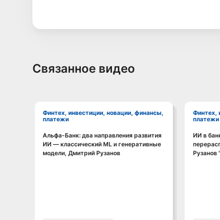
Связанное видео
Финтех, инвестиции, новации, финансы,
Финтех, инвестиции, новации, финансы,
платежи
платежи
ИИ в бан
перерас
Рузанов 
Смотреть видео
Альфа-Банк: два направления развития
ИИ — классический ML и генеративные