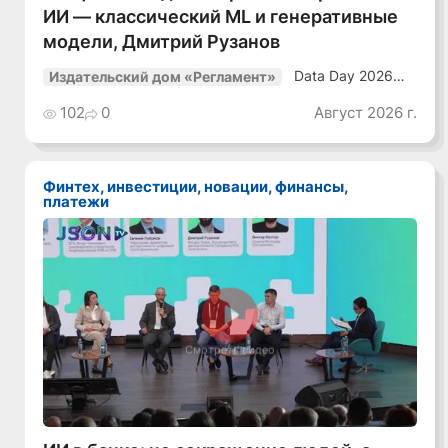
ИИ — классический ML и генеративные
модели, Дмитрий Рузанов
Data Day 2026
Издательский дом «Регламент»
«ИИ + Данные.
Как сохранять
102
0
Август 2026 г.
уверенный курс
в динамичной
среде»
Финтех, инвестиции, новации, финансы,
платежи
Смотреть видео