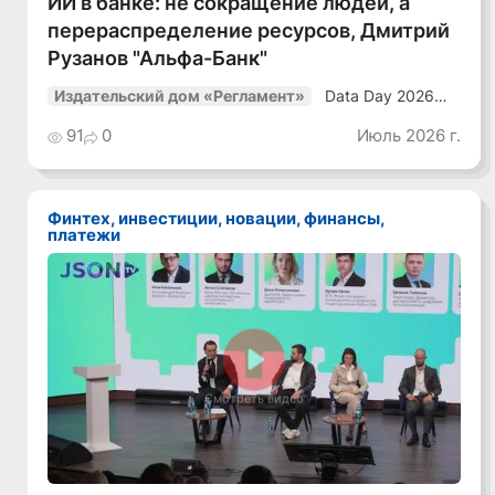
ИИ в банке: не сокращение людей, а
перераспределение ресурсов, Дмитрий
Рузанов "Альфа-Банк"
Data Day 2026
Издательский дом «Регламент»
«ИИ + Данные.
Как сохранять
91
0
Июль 2026 г.
уверенный курс
в динамичной
среде»
Финтех, инвестиции, новации, финансы,
платежи
Смотреть видео