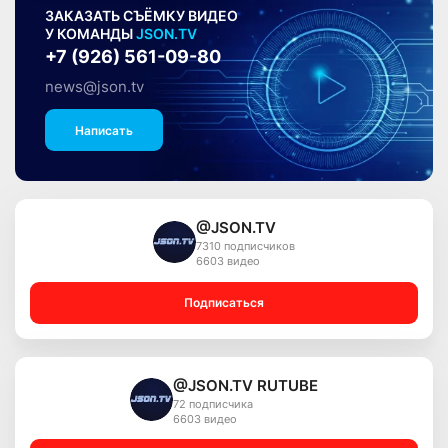
ЗАКАЗАТЬ СЪЁМКУ ВИДЕО
У КОМАНДЫ
JSON.TV
+7 (926) 561-09-80
news@json.tv
Написать
@JSON.TV
7310 подписчиков
6603 видео
Подписаться
@JSON.TV RUTUBE
72 подписчика
6603 видео