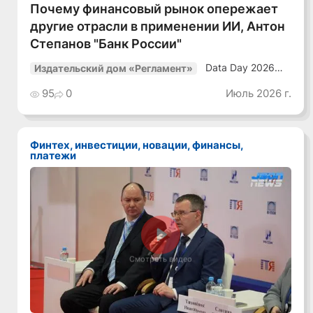
Почему финансовый рынок опережает
другие отрасли в применении ИИ, Антон
Степанов "Банк России"
Data Day 2026
Издательский дом «Регламент»
«ИИ + Данные.
Как сохранять
95
0
Июль 2026 г.
уверенный курс
в динамичной
среде»
Финтех, инвестиции, новации, финансы,
платежи
Смотреть видео