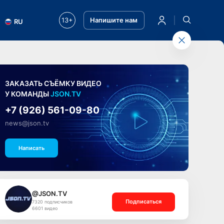
13+
Напишите нам
RU
ЗАКАЗАТЬ СЪЁМКУ ВИДЕО
У КОМАНДЫ
JSON.TV
+7 (926) 561-09-80
news@json.tv
Написать
@JSON.TV
Подписаться
7320 подписчиков
6601 видео