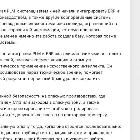
я PLM-система, затем к ней начали интегрировать ERP и
роизводством, а также другие корпоративные системы.
ровождались сложностями из-за ковида, ограничений на
ивно-справочной информации, которую пришлось
не менее именно эта работа создала базу, которая позже
системы.
 по интеграции PLM и ERP оказались значимыми не только
траслей, включая космос, авиацию и атомную
ическое применение искусственного интеллекта. Он
производстве через техническое зрение, помогает
й результат: первичный брак удалось сократить
нной безопасности на опасных производствах, где
твием СИЗ или заходом в опасную зону, а также
ы и в проектирование — чтобы контролировать
 и не допускать возвратов на повторную проверку.
ьную отдачу тогда, когда она строится последовательно:
 в данных, глубокую интеграцию систем и прикладное
 брак, повышает безопасность и ускоряет работу.