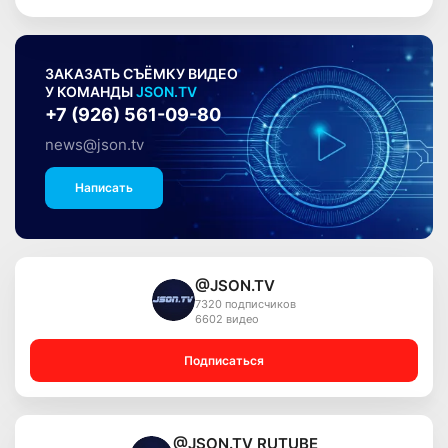
ЗАКАЗАТЬ СЪЁМКУ ВИДЕО
У КОМАНДЫ
JSON.TV
+7 (926) 561-09-80
news@json.tv
Написать
@JSON.TV
7320 подписчиков
6602 видео
Подписаться
@JSON.TV RUTUBE