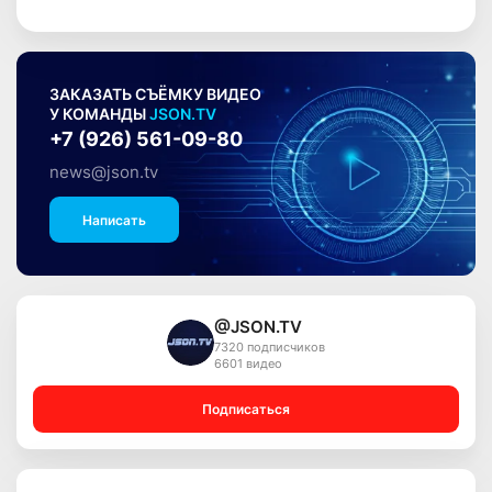
ЗАКАЗАТЬ СЪЁМКУ ВИДЕО
У КОМАНДЫ
JSON.TV
+7 (926) 561-09-80
news@json.tv
Написать
@JSON.TV
7320 подписчиков
6601 видео
Подписаться