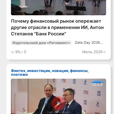
Почему финансовый рынок опережает
другие отрасли в применении ИИ, Антон
Степанов "Банк России"
Data Day 2026
Издательский дом «Регламент»
«ИИ + Данные.
Как сохранять
95
0
Июль 2026 г.
уверенный курс
в динамичной
среде»
Финтех, инвестиции, новации, финансы,
платежи
Смотреть видео