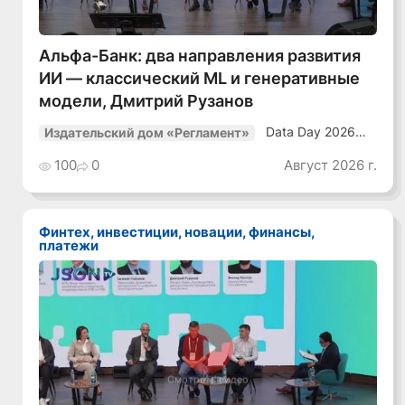
Альфа-Банк: два направления развития
ИИ — классический ML и генеративные
модели, Дмитрий Рузанов
Data Day 2026
Издательский дом «Регламент»
«ИИ + Данные.
Как сохранять
100
0
Август 2026 г.
уверенный курс
в динамичной
среде»
Финтех, инвестиции, новации, финансы,
платежи
Смотреть видео