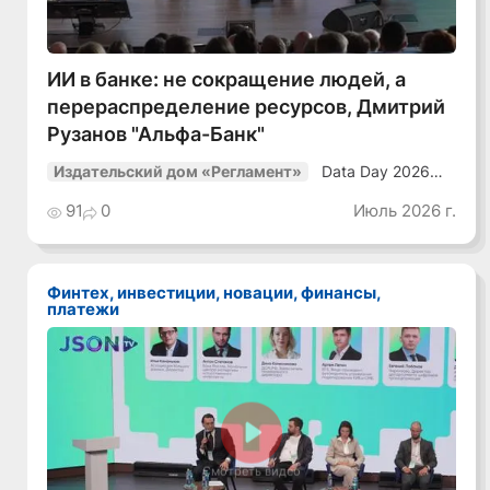
ИИ в банке: не сокращение людей, а
перераспределение ресурсов, Дмитрий
Рузанов "Альфа-Банк"
Data Day 2026
Издательский дом «Регламент»
«ИИ + Данные.
Как сохранять
91
0
Июль 2026 г.
уверенный курс
в динамичной
среде»
Финтех, инвестиции, новации, финансы,
платежи
Смотреть видео