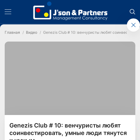
Главная
Видео
Genezis Club # 10: венчуристы любят соинвестиров
Genezis Club # 10: венчуристы любят
соинвестировать, умные люди тянутся