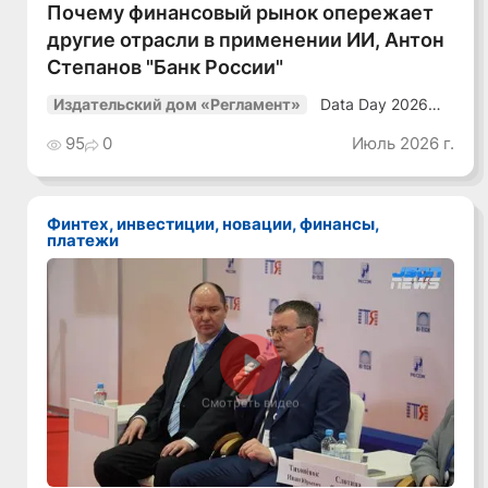
Почему финансовый рынок опережает
другие отрасли в применении ИИ, Антон
Степанов "Банк России"
Data Day 2026
Издательский дом «Регламент»
«ИИ + Данные.
Как сохранять
95
0
Июль 2026 г.
уверенный курс
в динамичной
среде»
Финтех, инвестиции, новации, финансы,
платежи
Смотреть видео