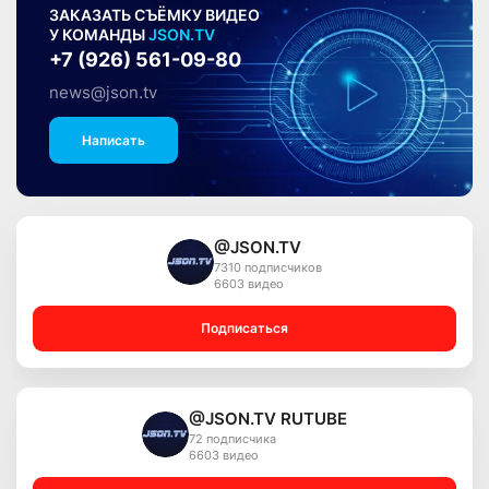
ЗАКАЗАТЬ СЪЁМКУ ВИДЕО
У КОМАНДЫ
JSON.TV
+7 (926) 561-09-80
news@json.tv
Написать
@JSON.TV
7310 подписчиков
6603 видео
Подписаться
@JSON.TV RUTUBE
72 подписчика
6603 видео