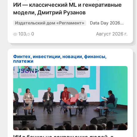
ИИ — классический ML и генеративные
модели, Дмитрий Рузанов
Data Day 2026
Издательский дом «Регламент»
«ИИ + Данные.
Как сохранять
103
0
Август 2026 г.
уверенный курс
в динамичной
среде»
Финтех, инвестиции, новации, финансы,
платежи
Смотреть видео