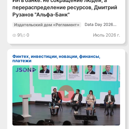
ИИ в банке: не сокращение людей, а
перераспределение ресурсов, Дмитрий
Рузанов "Альфа-Банк"
Data Day 2026
Издательский дом «Регламент»
«ИИ + Данные.
Как сохранять
91
0
Июль 2026 г.
уверенный курс
в динамичной
среде»
Финтех, инвестиции, новации, финансы,
платежи
Смотреть видео