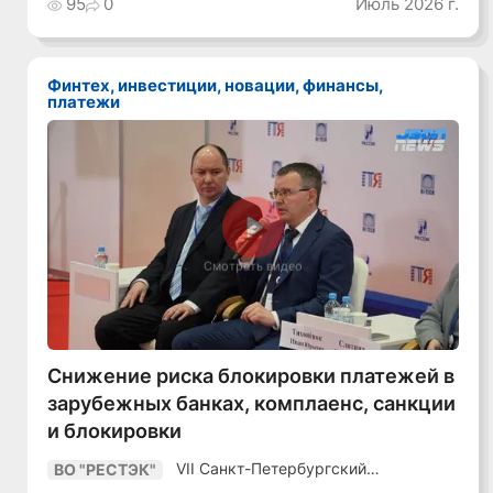
95
0
Июль 2026 г.
уверенный курс
в динамичной
среде»
Финтех, инвестиции, новации, финансы,
платежи
Смотреть видео
Снижение риска блокировки платежей в
зарубежных банках, комплаенс, санкции
и блокировки
VII Санкт-Петербургский
ВО "РЕСТЭК"
Промышленный Конгресс