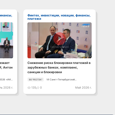
Финтех, инвестиции, новации, финансы,
Финтех, инвестиции, новации, финансы,
платежи
плат
Смотреть видео
режает
Снижение риска блокировки платежей в
"Госз
И, Антон
зарубежных банках, комплаенс,
пром
санкции и блокировки
облас
 2026 «ИИ +
VII Санкт-Петербургский
ВО "РЕСТЭК"
VII 
Как
Промышленный Конгресс
ь
ь 2026 г.
135
0
Май 2026 г.
82
й курс в
ой среде»