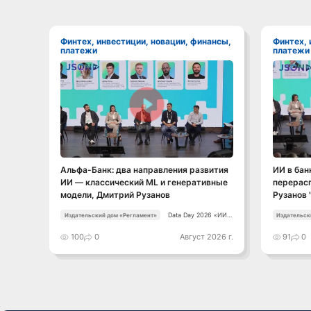
Финтех, инвестиции, новации, финансы,
Финтех, инвестиции, новации, финансы,
платежи
платежи
Смотреть видео
Альфа-Банк: два направления развития
ИИ в бан
ИИ — классический ML и генеративные
перерас
модели, Дмитрий Рузанов
Рузанов 
Data Day 2026 «ИИ +
Издательский дом «Регламент»
Издательск
Данные. Как
сохранять
100
0
Август 2026 г.
91
0
уверенный курс в
динамичной среде»