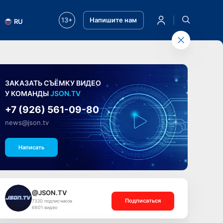
13+
Напишите нам
RU
ЗАКАЗАТЬ СЪЁМКУ ВИДЕО
У КОМАНДЫ
JSON.TV
+7 (926) 561-09-80
news@json.tv
Написать
@JSON.TV
Подписаться
7320 подписчиков
6601 видео