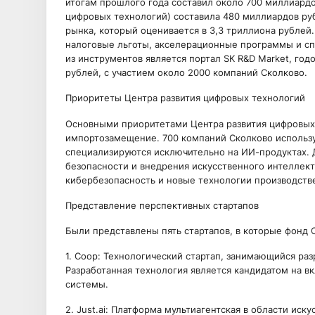
итогам прошлого года составил около 700 миллиардо
цифровых технологий) составила 480 миллиардов руб
рынка, который оценивается в 3,3 триллиона рублей
налоговые льготы, акселерационные программы и сп
из инструментов является портал SK R&D Market, го
рублей, с участием около 2000 компаний Сколково.
Приоритеты Центра развития цифровых технологий
Основными приоритетами Центра развития цифровых 
импортозамещение. 700 компаний Сколково использу
специализируются исключительно на ИИ-продуктах. 
безопасности и внедрения искусственного интеллек
кибербезопасность и новые технологии производств
Представление перспективных стартапов
Были представлены пять стартапов, в которые фонд С
1. Coop: Технологический стартап, занимающийся ра
Разработанная технология является кандидатом на в
системы.
2. Just.ai: Платформа мультиагентская в области иск