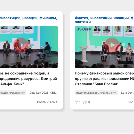
Финтех, инвестиции, новации, финансы,
платежи
Смотреть видео
Смотреть видео
ке: не сокращение людей, а
Почему финансовый рынок опе
пределение ресурсов, Дмитрий
другие отрасли в применении И
"Альфа-Банк"
Степанов "Банк России"
Data Day 2026 «ИИ +
Data Day
ий дом «Регламент»
Издательский дом «Регламент»
Данные. Как
Данные. 
сохранять
сохранят
Июль 2026 г.
95
0
Июл
уверенный курс в
уверенны
динамичной среде»
динамичн