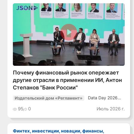
Смотреть видео
Почему финансовый рынок опережает
другие отрасли в применении ИИ, Антон
Степанов "Банк России"
Data Day 2026
Издательский дом «Регламент»
«ИИ + Данные.
Как сохранять
95
0
Июль 2026 г.
уверенный курс
в динамичной
среде»
Финтех, инвестиции, новации, финансы,