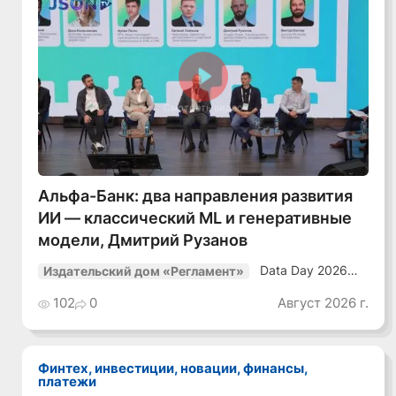
Смотреть видео
Альфа-Банк: два направления развития
ИИ — классический ML и генеративные
модели, Дмитрий Рузанов
Data Day 2026
Издательский дом «Регламент»
«ИИ + Данные.
Как сохранять
102
0
Август 2026 г.
уверенный курс
в динамичной
среде»
Финтех, инвестиции, новации, финансы,
платежи