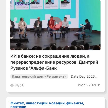
Смотреть видео
ИИ в банке: не сокращение людей, а
перераспределение ресурсов, Дмитрий
Рузанов "Альфа-Банк"
Data Day 2026
Издательский дом «Регламент»
«ИИ + Данные.
Как сохранять
91
0
Июль 2026 г.
уверенный курс
в динамичной
среде»
Финтех, инвестиции, новации, финансы,
платежи