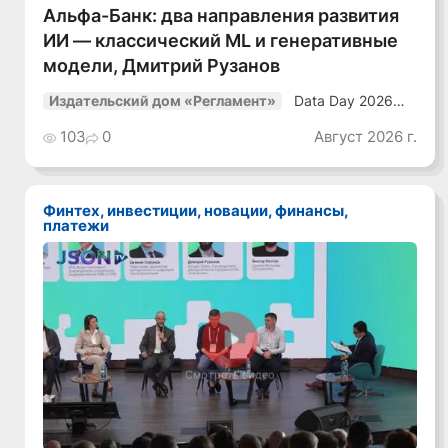
Альфа-Банк: два направления развития
ИИ — классический ML и генеративные
модели, Дмитрий Рузанов
Data Day 2026
Издательский дом «Регламент»
«ИИ + Данные.
Как сохранять
103
0
Август 2026 г.
уверенный курс
в динамичной
среде»
Финтех, инвестиции, новации, финансы,
платежи
Смотреть видео