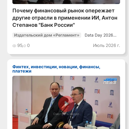
Почему финансовый рынок опережает
другие отрасли в применении ИИ, Антон
Степанов "Банк России"
Data Day 2026
Издательский дом «Регламент»
«ИИ + Данные.
Как сохранять
95
0
Июль 2026 г.
уверенный курс
в динамичной
среде»
Финтех, инвестиции, новации, финансы,
платежи
Смотреть видео