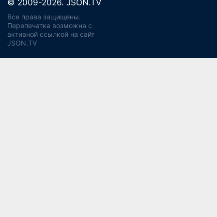
© 2009-2026. JSON.TV
Все права защищены.
Перепечатка возможна с
активной ссылкой на сайт
JSON.TV
Политика конфиденциальности
Использование cookie
Регламент реагирования на запросы ПД Джейсон энд
Партнерс
Политика хранения и уничтожения ПД
Согласие на обработку ПДн
Заявление об отзыве согласия
Согласие на рекламную рассылку
Свидетельство СМИ ЭЛ № ФС77-56975
13+
от 14 февраля 2014 года (Роскомнадзор).
Учредитель:
ООО "Джейсон энд Партнерс Консалтинг".
Главный редактор:
Водянова Светлана Александровна