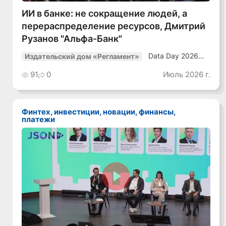
ИИ в банке: не сокращение людей, а
перераспределение ресурсов, Дмитрий
Рузанов "Альфа-Банк"
Data Day 2026
Издательский дом «Регламент»
«ИИ + Данные.
Как сохранять
91
0
Июль 2026 г.
уверенный курс
в динамичной
среде»
Финтех, инвестиции, новации, финансы,
платежи
Смотреть видео