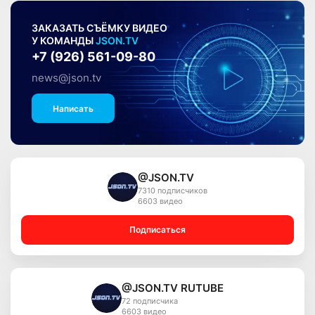
ЗАКАЗАТЬ СЪЁМКУ ВИДЕО
У КОМАНДЫ
JSON.TV
+7 (926) 561-09-80
news@json.tv
Написать
@JSON.TV
7310 подписчиков
6603 видео
Подписаться
@JSON.TV RUTUBE
72 подписчика
6603 видео