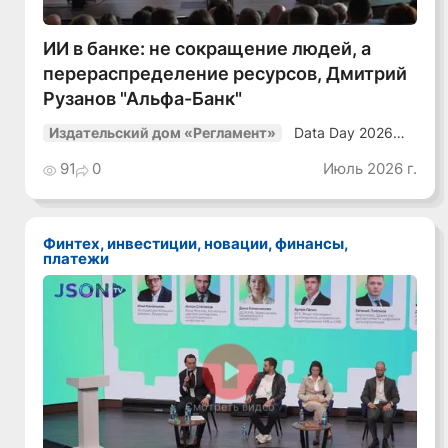
ИИ в банке: не сокращение людей, а
перераспределение ресурсов, Дмитрий
Рузанов "Альфа-Банк"
Data Day 2026
Издательский дом «Регламент»
«ИИ + Данные.
Как сохранять
91
0
Июль 2026 г.
уверенный курс
в динамичной
среде»
Финтех, инвестиции, новации, финансы,
платежи
Смотреть видео