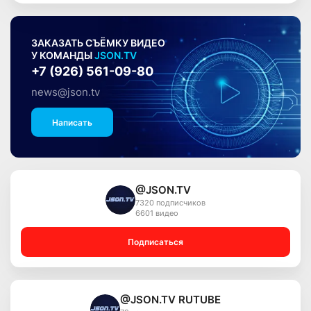
ЗАКАЗАТЬ СЪЁМКУ ВИДЕО
У КОМАНДЫ
JSON.TV
+7 (926) 561-09-80
news@json.tv
Написать
@JSON.TV
7320 подписчиков
6601 видео
Подписаться
@JSON.TV RUTUBE