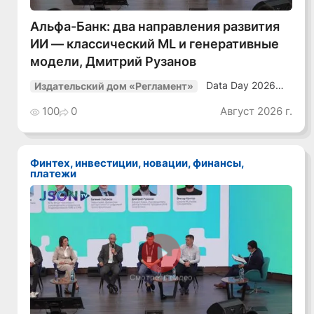
Альфа-Банк: два направления развития
ИИ — классический ML и генеративные
модели, Дмитрий Рузанов
Data Day 2026
Издательский дом «Регламент»
«ИИ + Данные.
Как сохранять
100
0
Август 2026 г.
уверенный курс
в динамичной
среде»
Финтех, инвестиции, новации, финансы,
платежи
Смотреть видео