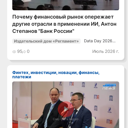
Почему финансовый рынок опережает
другие отрасли в применении ИИ, Антон
Степанов "Банк России"
Data Day 2026
Издательский дом «Регламент»
«ИИ + Данные.
Как сохранять
95
0
Июль 2026 г.
уверенный курс
в динамичной
среде»
Финтех, инвестиции, новации, финансы,
платежи
Смотреть видео