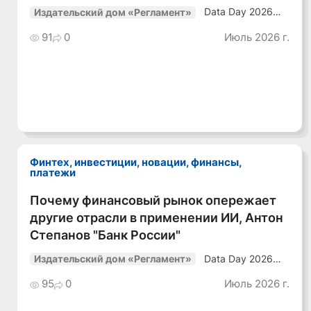
ИИ в банке: не сокращение людей, а
Смотреть видео
перераспределение ресурсов, Дмитрий
Рузанов "Альфа-Банк"
Data Day 2026
Издательский дом «Регламент»
«ИИ + Данные.
Как сохранять
91
0
Июль 2026 г.
уверенный курс
в динамичной
среде»
Финтех, инвестиции, новации, финансы,
платежи
Почему финансовый рынок опережает
Смотреть видео
другие отрасли в применении ИИ, Антон
Степанов "Банк России"