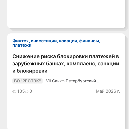
Data Day 2026
Издательский дом «Регламент»
«ИИ + Данные.
Как сохранять
95
0
Июль 2026 г.
уверенный курс
в динамичной
среде»
Финтех, инвестиции, новации, финансы,
платежи
Снижение риска блокировки платежей в
Смотреть видео
зарубежных банках, комплаенс, санкции
и блокировки
VII Санкт-Петербургский
ВО "РЕСТЭК"
Промышленный Конгресс
135
0
Май 2026 г.