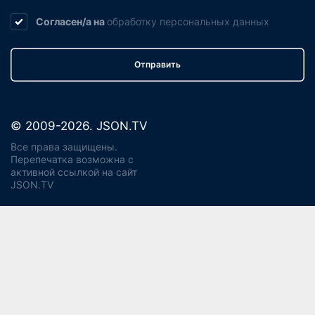
Согласен/а на
обработку
персональных данных
Отправить
© 2009-2026. JSON.TV
Все права защищены.
Перепечатка возможна с
активной ссылкой на сайт
JSON.TV
Политика конфиденциальности
Использование cookie
Регламент реагирования на запросы ПД Джейсон энд
Партнерс
Политика хранения и уничтожения ПД
Согласие на обработку ПДн
Заявление об отзыве согласия
Согласие на рекламную рассылку