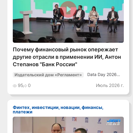
Смотреть видео
Почему финансовый рынок опережает
другие отрасли в применении ИИ, Антон
Степанов "Банк России"
Data Day 2026
Издательский дом «Регламент»
«ИИ + Данные.
Как сохранять
95
0
Июль 2026 г.
уверенный курс
в динамичной
среде»
Финтех, инвестиции, новации, финансы,
платежи