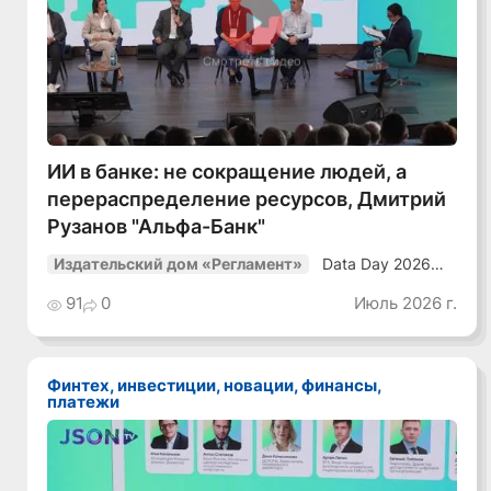
Смотреть видео
ИИ в банке: не сокращение людей, а
перераспределение ресурсов, Дмитрий
Рузанов "Альфа-Банк"
Data Day 2026
Издательский дом «Регламент»
«ИИ + Данные.
Как сохранять
91
0
Июль 2026 г.
уверенный курс
в динамичной
среде»
Финтех, инвестиции, новации, финансы,
платежи