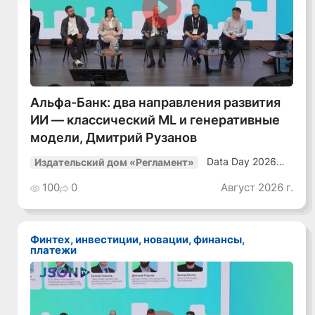
Смотреть видео
Альфа-Банк: два направления развития
ИИ — классический ML и генеративные
модели, Дмитрий Рузанов
Data Day 2026
Издательский дом «Регламент»
«ИИ + Данные.
Как сохранять
100
0
Август 2026 г.
уверенный курс
в динамичной
среде»
Финтех, инвестиции, новации, финансы,
платежи