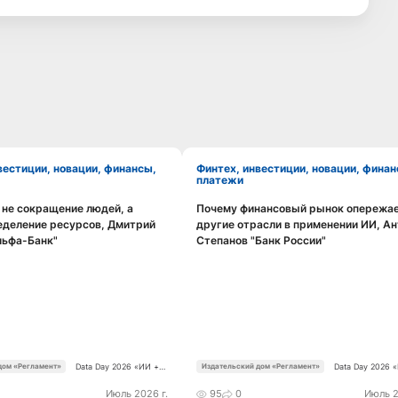
Финтех, инвестиции, новации, финансы,
платежи
: не сокращение людей, а
Почему финансовый рынок опережа
Смотреть видео
Смотреть видео
еделение ресурсов, Дмитрий
другие отрасли в применении ИИ, А
льфа-Банк"
Степанов "Банк России"
Data Day 2026 «ИИ +
Data Day 2026 
дом «Регламент»
Издательский дом «Регламент»
Данные. Как сохранять
Данные. Как со
уверенный курс в
уверенный курс
Июль 2026 г.
95
0
Июль 2