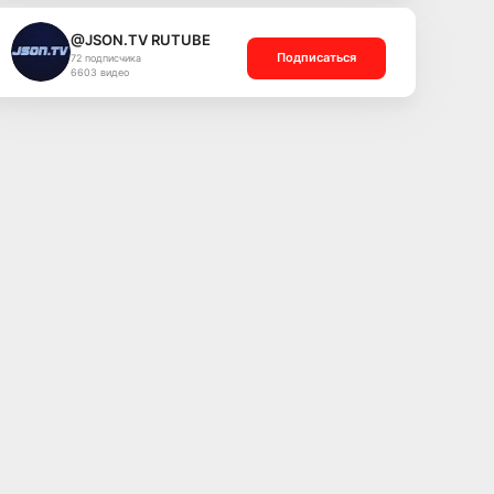
@JSON.TV RUTUBE
Подписаться
72 подписчика
6603 видео