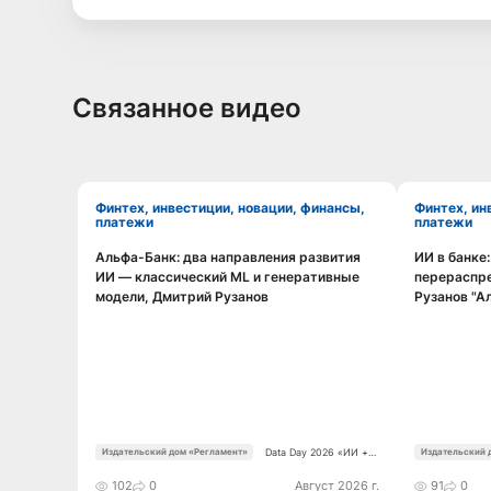
Связанное видео
Финтех, инвестиции, новации, финансы,
Финтех, инвестиции, новации, финансы,
платежи
платежи
Альфа-Банк: два направления развития
ИИ в банке
Смотреть видео
ИИ — классический ML и генеративные
перераспр
модели, Дмитрий Рузанов
Рузанов "А
Data Day 2026 «ИИ +
Издательский дом «Регламент»
Издательский 
Данные. Как сохранять
уверенный курс в
102
0
Август 2026 г.
91
0