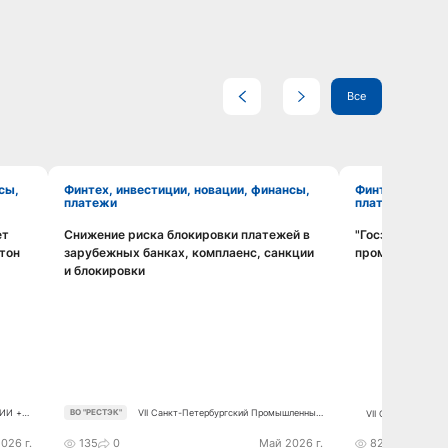
Все
Финтех, инвестиции, новации, финансы,
Финтех, инвестиции, новации, финансы,
платежи
платежи
ет
Снижение риска блокировки платежей в
"Госзакупки ка
Смотреть видео
нтон
зарубежных банках, комплаенс, санкции
промышленност
и блокировки
«ИИ +
VII Санкт-Петербургский Промышленный
ВО "РЕСТЭК"
VII Санкт-Петерб
хранять
Конгресс
 в
026 г.
135
0
Май 2026 г.
82
0