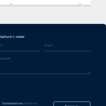
де»
язаться с нами
Согласен/а на
обработку