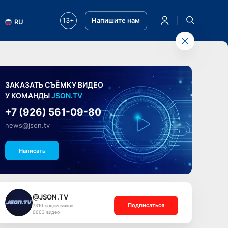
13+
Напишите нам
RU
ЗАКАЗАТЬ СЪЁМКУ ВИДЕО
У КОМАНДЫ
JSON.TV
+7 (926) 561-09-80
news@json.tv
Написать
@JSON.TV
Подписаться
7310 подписчиков
6603 видео