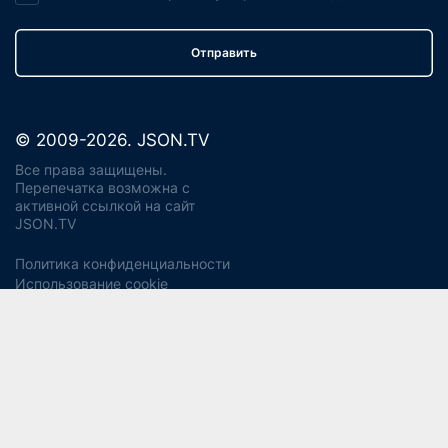
Отправить
© 2009-2026. JSON.TV
Все права защищены.
Перепечатка возможна с
активной ссылкой на сайт
JSON.TV
Политика конфиденциальности
Использование cookie
Регламент реагирования на запросы ПД Джейсон энд
Партнерс
Политика хранения и уничтожения ПД
Согласие на обработку ПДн
Заявление об отзыве согласия
Согласие на рекламную рассылку