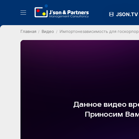
JSON.TV
Главная
Видео
Импортонезависимость для госкорпор