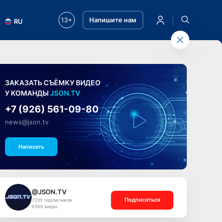
13+
Напишите нам
RU
ЗАКАЗАТЬ СЪЁМКУ ВИДЕО
У КОМАНДЫ
JSON.TV
+7 (926) 561-09-80
news@json.tv
Написать
@JSON.TV
Подписаться
7320 подписчиков
6599 видео