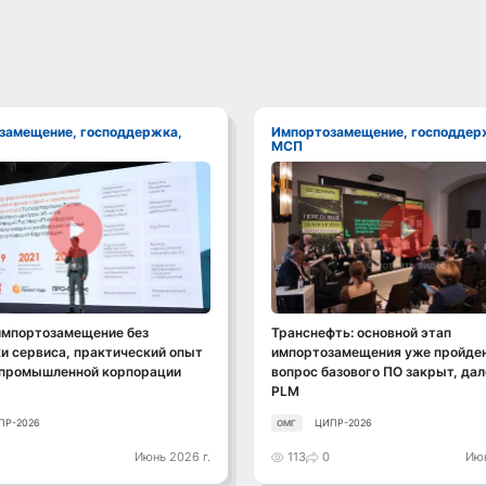
Импортозамещение, господдержка,
МСП
Смотреть видео
Смотреть видео
импортозамещение без
Транснефть: основной этап
и сервиса, практический опыт
импортозамещения уже пройден
 промышленной корпорации
вопрос базового ПО закрыт, дал
PLM
ПР-2026
ЦИПР-2026
ОМГ
Июнь 2026 г.
113
0
Июн