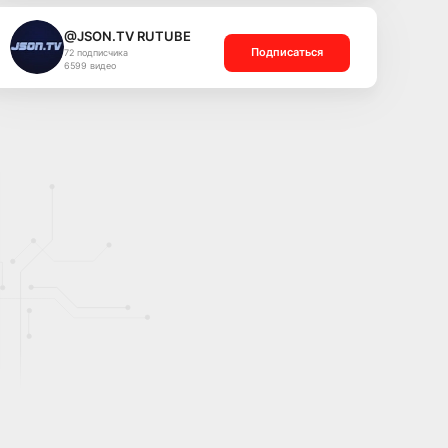
@JSON.TV RUTUBE
Подписаться
72 подписчика
6599 видео