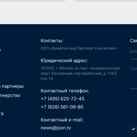
Контакты:
Св
ООО «Джейсон энд Партнерс Консалтинг»
я, Интернет
а
й город
аудиоконтент, книги
Юридический адрес:
ия, LegalTech
спорт, реклама
 и мотивация
 спутниковая
101000, г. Москва, вн.тер.г. муниципальный
аботка,
гация
округ Басманный, пер Армянский, д. 11А/2
стр. 1А
информационные
пилотные
ГОВЫЕ
зование, EdTech
 ПО
 аппараты, БАС
и партнеры
АНИЯ
беспилотные
Контактный телефон:
едицина,
я, Интернет
РАСЛИ
тнерство
вание
й город
+7 (495) 625-72-45
РЖКА
сть, АСУ ТП, IoT
ые данные,
технологии, 3D
+7 (926) 561-09-80
окчейн
, маркетплейсы
та
 Индустрия 4.0,
ТИЦИИ
технологии, 3D
ь, ИБ, КИИ
Контактный e-mail:
Г. СТРАТЕГИЯ
спорт
ещение,
и, AI hardware,
news@json.tv
О-ТЕХНИЧЕСКИЙ
ый интеллект,
ка, МСП
окчейн