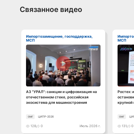
Связанное видео
Импортозамещение, господдержка,
Импортозамещение, господдержка,
МСП
МСП
Смотреть видео
АЗ "УРАЛ": санкции и цифровизация на
Ростех: 
отечественном стеке, российская
остановк
экосистема для машиностроения
крупной
ЦИПР-2026
ЦИ
ОМГ
ОМГ
128
0
Июль 2026 г.
131
0