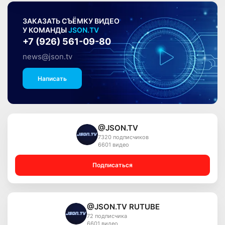
ЗАКАЗАТЬ СЪЁМКУ ВИДЕО
У КОМАНДЫ
JSON.TV
+7 (926) 561-09-80
news@json.tv
Написать
@JSON.TV
7320 подписчиков
6601 видео
Подписаться
@JSON.TV RUTUBE
72 подписчика
6601 видео