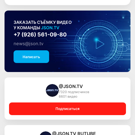
ЗАКАЗАТЬ СЪЁМКУ ВИДЕО
У КОМАНДЫ
JSON.TV
+7 (926) 561-09-80
news@json.tv
Написать
@JSON.TV
7320 подписчиков
6601 видео
Подписаться
@JSON.TV RUTUBE