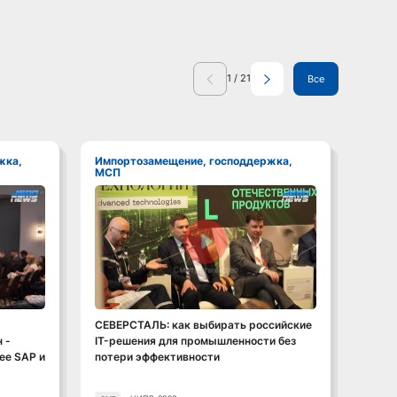
1
/
21
Все
Импортозамещение, господдержка,
Импортозамещение, господдержка,
МСП
МСП
Смотреть видео
СЕВЕРСТАЛЬ: как выбирать российские
Импор
 -
IT-решения для промышленности без
хоть 
ее SAP и
потери эффективности