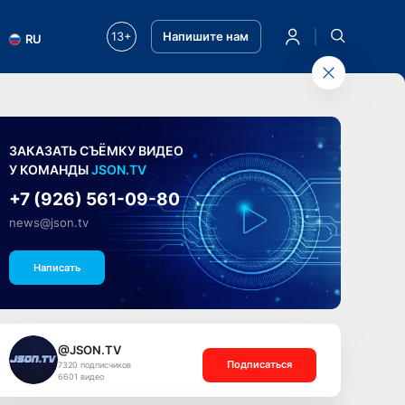
13+
Напишите нам
RU
ЗАКАЗАТЬ СЪЁМКУ ВИДЕО
У КОМАНДЫ
JSON.TV
+7 (926) 561-09-80
news@json.tv
Написать
@JSON.TV
Подписаться
7320 подписчиков
6601 видео