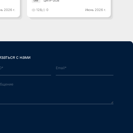
ЦИПР-2026
ОМГ
ОМГ
ь 2026 г.
128
0
Июнь 2026 г.
141
язаться с нами