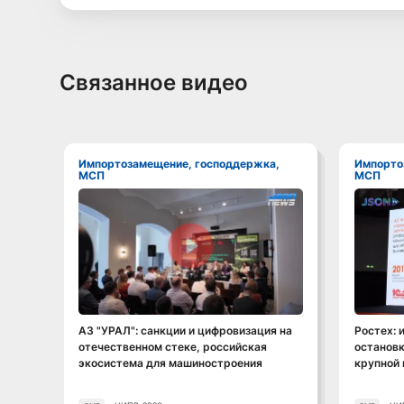
Связанное видео
Импортозамещение, господдержка,
Импортозамещение, господдержка,
МСП
МСП
Смотреть видео
АЗ "УРАЛ": санкции и цифровизация на
Ростех: 
отечественном стеке, российская
остановк
экосистема для машиностроения
крупной